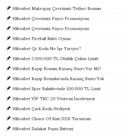
Hiltonbet Makropay Çevrimsiz Tether Bonusu
Hiltonbet Çevrimsiz Payco Promosyonu
Hiltonbet Çevrimsiz Payco Promosyonu
Hiltonbet Fireball Rulet Oyunu
Hiltonbet Qr Kodu Ne İşe Yarıyor?
Hiltonbet 2.000.000 TL Günlük Çekim Limiti
Hiltonbet Kayıp Bonusu Kazanç Sınırı Var Mı?
Hiltonbet Kayıp Bonuslarında Kazanç Sınırı Yok
Hiltonbet Spor Bahislerinde 100.000 TL Limit
Hiltonbet VİP TRC-20 Yöntemi İncelemesi
Hiltonbet Çark Kodu Hediyesi
Hiltonbet Choice Of Kiss 2026 Turnuvası
Hiltonbet Sadakat Puanı Sistemi