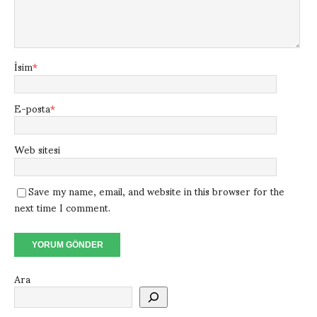
İsim
*
E-posta
*
Web sitesi
Save my name, email, and website in this browser for the
next time I comment.
Ara