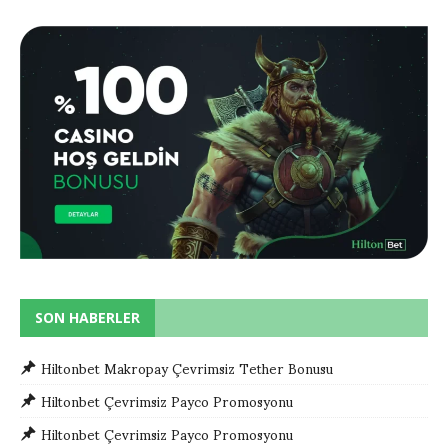
SON HABERLER
Hiltonbet Makropay Çevrimsiz Tether Bonusu
Hiltonbet Çevrimsiz Payco Promosyonu
Hiltonbet Çevrimsiz Payco Promosyonu