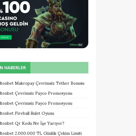
N HABERLER
ltonbet Makropay Çevrimsiz Tether Bonusu
ltonbet Çevrimsiz Payco Promosyonu
ltonbet Çevrimsiz Payco Promosyonu
ltonbet Fireball Rulet Oyunu
ltonbet Qr Kodu Ne İşe Yarıyor?
ltonbet 2.000.000 TL Günlük Çekim Limiti