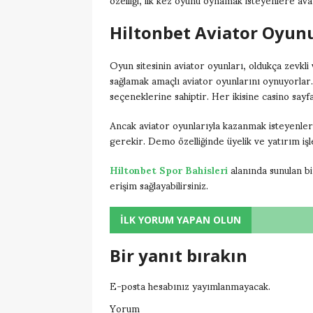
Hiltonbet Aviator Oyunu
Oyun sitesinin aviator oyunları, oldukça zevk
sağlamak amaçlı aviator oyunlarını oynuyorlar
seçeneklerine sahiptir. Her ikisine casino sayf
Ancak aviator oyunlarıyla kazanmak isteyenlerin
gerekir. Demo özelliğinde üyelik ve yatırım iş
Hiltonbet Spor Bahisleri
alanında sunulan bi
erişim sağlayabilirsiniz.
İLK YORUM YAPAN OLUN
Bir yanıt bırakın
E-posta hesabınız yayımlanmayacak.
Yorum