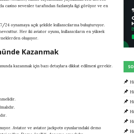
da casino sevenler tarafından fazlasıyla ilgi görüyor ve en
7/24 oynamaya açık şekilde kullanıcılarına buluşturuyor.
evcuttur. Her iki aviator oyunu, kullanıcıların en yüksek
çeneklerden oluşuyor.
ümünde Kazanmak
oyununda kazanmak için bazı detaylara dikkat edilmesi gerekir.
SO
Hi
Hi
nmelidir.
Hi
lmalıdır.
Hi
dır.
Hi
uyor. Aviator ve aviator jackpots oyunlarındaki demo
Hi
antaj sağlar. Demo özelliği, deneme amaçlıdır.