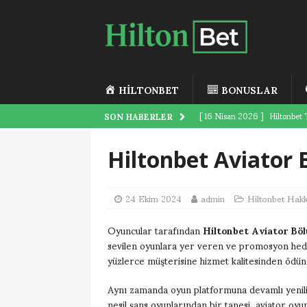
HILTONBET
BONUSLAR
[ 28 Mart 2026 ]
Hiltonbet 
SON HABERLER
İNCELEMELER
Hiltonbet Aviator
[ 12 Mart 2026 ]
Hiltonbet 
[ 21 Şubat 2026 ]
Hiltonbet 
24 Ekim 2024
admin
Hiltonbet Hakk
[ 5 Şubat 2026 ]
Hiltonbet 
Oyuncular tarafından
Hiltonbet Aviator Bö
İNCELEMELER
sevilen oyunlara yer veren ve promosyon hediy
[ 16 Nisan 2026 ]
Hiltonbet
yüzlerce müşterisine hizmet kalitesinden ödü
İNCELEMELER
Aynı zamanda oyun platformuna devamlı yenilikl
nesil şans oyunlarından bir tanesi, aviator oy