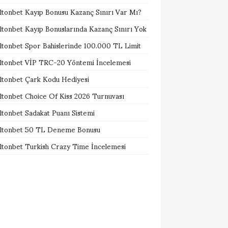
ltonbet Kayıp Bonusu Kazanç Sınırı Var Mı?
ltonbet Kayıp Bonuslarında Kazanç Sınırı Yok
ltonbet Spor Bahislerinde 100.000 TL Limit
ltonbet VİP TRC-20 Yöntemi İncelemesi
ltonbet Çark Kodu Hediyesi
ltonbet Choice Of Kiss 2026 Turnuvası
ltonbet Sadakat Puanı Sistemi
iltonbet 50 TL Deneme Bonusu
ltonbet Turkish Crazy Time İncelemesi