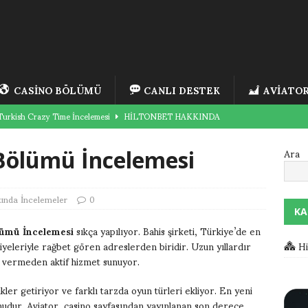
CASINO BÖLÜMÜ
CANLI DESTEK
AVIATO
Günlük Çekim Limiti Güncellendi
HILTONBET HAKKINDA
Ara
 Bölümü İncelemesi
50 TL Deneme Bonusu
HILTONBET HAKKINDA İNCELEMELER
Sadakat Puanı Sistemi
HILTONBET HAKKINDA İNCELEMELER
ında İncelemeler
0
Choice Of Kiss 2026 Turnuvası
HILTONBET HAKKINDA
KA
lümü İncelemesi
sıkça yapılıyor. Bahis şirketi, Türkiye’de en
eleriyle rağbet gören adreslerden biridir. Uzun yıllardır
Hi
 Turkish Crazy Time İncelemesi
HILTONBET HAKKINDA
n vermeden aktif hizmet sunuyor.
er getiriyor ve farklı tarzda oyun türleri ekliyor. En yeni
unudur. Aviator, casino sayfasından yayınlanan son derece