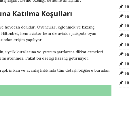
Hi
na Katılma Koşulları
Hi
Hi
li ve heyecan doludur. Oyuncular, eğlenmek ve kazanç
. Hiltonbet, hem aviator hem de aviator jackpots oyun
Hi
asından erişim yapılıyor.
Hi
, üyelik kurallarına ve yatırım şartlarına dikkat etmeleri
Hi
lemi istenmez. Fakat bu özelliği kazanç getirmiyor.
Hi
rçok imkan ve avantaj hakkında tüm detaylı bilgilere buradan
H
Hi