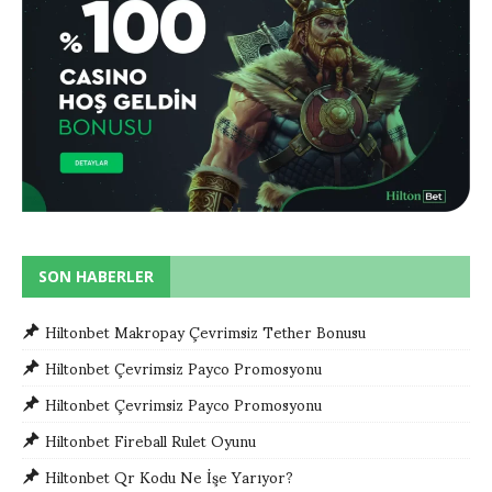
SON HABERLER
Hiltonbet Makropay Çevrimsiz Tether Bonusu
Hiltonbet Çevrimsiz Payco Promosyonu
Hiltonbet Çevrimsiz Payco Promosyonu
Hiltonbet Fireball Rulet Oyunu
Hiltonbet Qr Kodu Ne İşe Yarıyor?