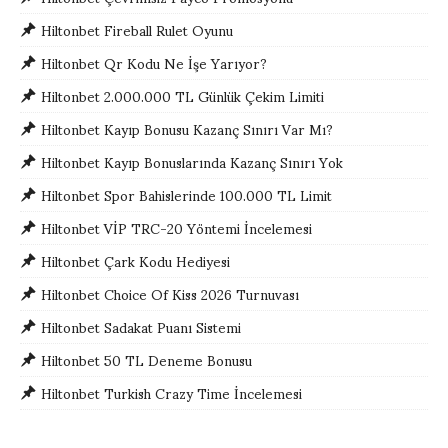
Hiltonbet Fireball Rulet Oyunu
Hiltonbet Qr Kodu Ne İşe Yarıyor?
Hiltonbet 2.000.000 TL Günlük Çekim Limiti
Hiltonbet Kayıp Bonusu Kazanç Sınırı Var Mı?
Hiltonbet Kayıp Bonuslarında Kazanç Sınırı Yok
Hiltonbet Spor Bahislerinde 100.000 TL Limit
Hiltonbet VİP TRC-20 Yöntemi İncelemesi
Hiltonbet Çark Kodu Hediyesi
Hiltonbet Choice Of Kiss 2026 Turnuvası
Hiltonbet Sadakat Puanı Sistemi
Hiltonbet 50 TL Deneme Bonusu
Hiltonbet Turkish Crazy Time İncelemesi