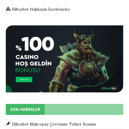
Hiltonbet Hakkında İncelemeler
SON HABERLER
Hiltonbet Makropay Çevrimsiz Tether Bonusu