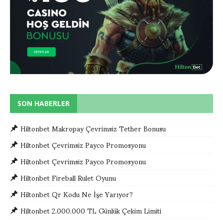
SON HABERLER
Hiltonbet Makropay Çevrimsiz Tether Bonusu
Hiltonbet Çevrimsiz Payco Promosyonu
Hiltonbet Çevrimsiz Payco Promosyonu
Hiltonbet Fireball Rulet Oyunu
Hiltonbet Qr Kodu Ne İşe Yarıyor?
Hiltonbet 2.000.000 TL Günlük Çekim Limiti